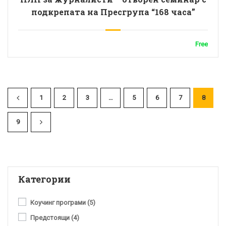
подкрепата на Пресгрупа “168 часа”
Free
1
2
3
…
5
6
7
8
9
Категории
Коучинг програми
(5)
Предстоящи
(4)