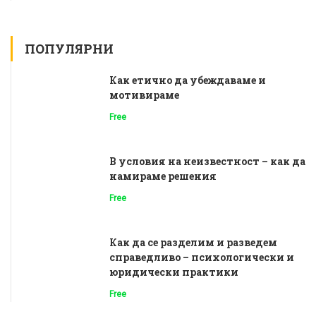
ПОПУЛЯРНИ
Как етично да убеждаваме и
мотивираме
Free
В условия на неизвестност – как да
намираме решения
Free
Как да се разделим и разведем
справедливо – психологически и
юридически практики
Free