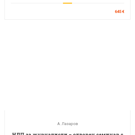
645 €
А. Лазаров
НЛП за журналисти – отворен семинар с