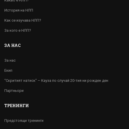
Какво е НЛП?
История на НЛП
Как се изучава НЛП?
За кого е НЛП?
ЗА НАС
За нас
Екип
“Скритият натиск” – Кауза по случай 20-тия ни рожден ден
Партньори
ТРЕНИНГИ
Предстоящи тренинги