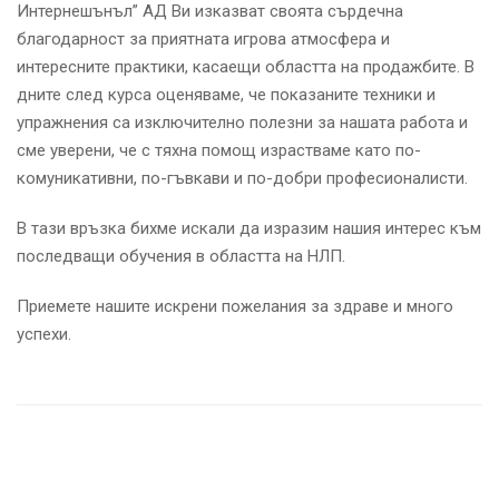
Интернешънъл” АД Ви изказват своята сърдечна
благодарност за приятната игрова атмосфера и
интересните практики, касаещи областта на продажбите. В
дните след курса оценяваме, че показаните техники и
упражнения са изключително полезни за нашата работа и
сме уверени, че с тяхна помощ израстваме като по-
комуникативни, по-гъвкави и по-добри професионалисти.
В тази връзка бихме искали да изразим нашия интерес към
последващи обучения в областта на НЛП.
Приемете нашите искрени пожелания за здраве и много
успехи.