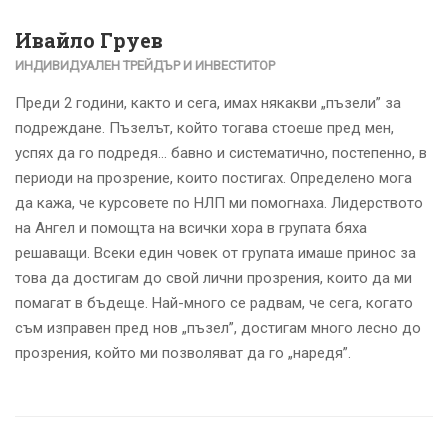
Ивайло Груев
ИНДИВИДУАЛЕН ТРЕЙДЪР И ИНВЕСТИТОР
Преди 2 години, както и сега, имах някакви „пъзели” за
подреждане. Пъзелът, който тогава стоеше пред мен,
успях да го подредя… бавно и систематично, постепенно, в
периоди на прозрение, които постигах. Определено мога
да кажа, че курсовете по НЛП ми помогнаха. Лидерството
на Ангел и помощта на всички хора в групата бяха
решаващи. Всеки един човек от групата имаше принос за
това да достигам до свой лични прозрения, които да ми
помагат в бъдеще. Най-много се радвам, че сега, когато
съм изправен пред нов „пъзел”, достигам много лесно до
прозрения, който ми позволяват да го „наредя”.