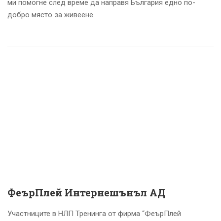
ми помогне след време да направя България едно по-
добро място за живеене.
ФеърПлей Интернешънъл АД
Участниците в НЛП Тренинга от фирма “ФеърПлей