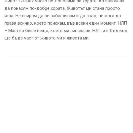
живот. Станах много по-поносима за хората. Аз започнах
да понасям по-добре хората. Животът ми стана просто
игра. Не спирам да се забавлявам и да знам, че мога да
правя всичко, което поискам, във всеки един момент. НЛП
– Мастър беше нещо, което ми липсваше. НЛП и в бъдеще
ще бъде част от живота ми и живота ми.