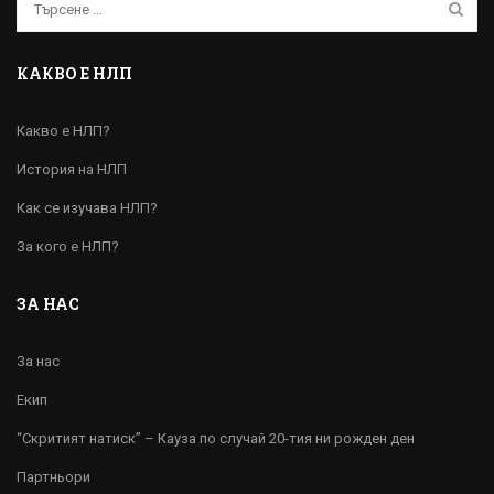
КАКВО Е НЛП
Какво е НЛП?
История на НЛП
Как се изучава НЛП?
За кого е НЛП?
ЗА НАС
За нас
Екип
“Скритият натиск” – Кауза по случай 20-тия ни рожден ден
Партньори