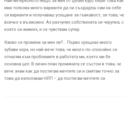
Най-интересното нещо за мен от целия курс беше това как
има толкова много варианти да си създадеш сам на себе
си варианти и получаваш усещане за гъвкавост, за това, че
всичко е възможно. Аз разчупих собствената си черупка, с
която си живеех, и се чувствам супер.
Какво се промени за мен ли?… Първо срещнах много
хубави хора, но най-вече това, че много по-спокойно се
отнасям към проблемите в работата ми, което ми бе
основна цел. В личен план промяната се състои в това, че
вече знам как да постигам мечтите си и смятам точно за
това да използвам НЛП – да постигам мечтите си.