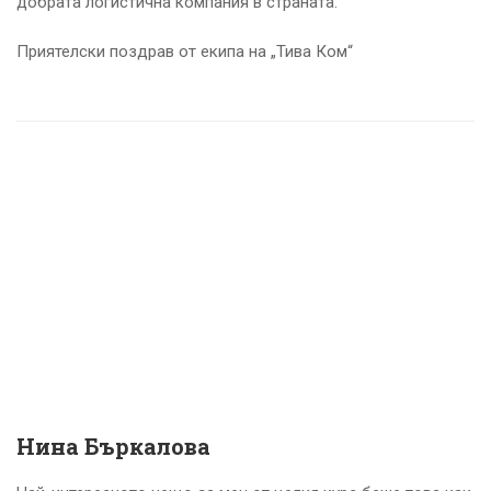
добрата логистична компания в страната.
Приятелски поздрав от екипа на „Тива Ком“
Нина Бъркалова