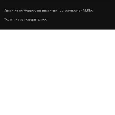
Институт по Невро-лингвистично програмиране - NLP.bg
Политика за поверителност
Абонирай се,
за да получаваш новини, интересно съдържание и
специални предложения от нас.
[mc4wp_form id="3383"]