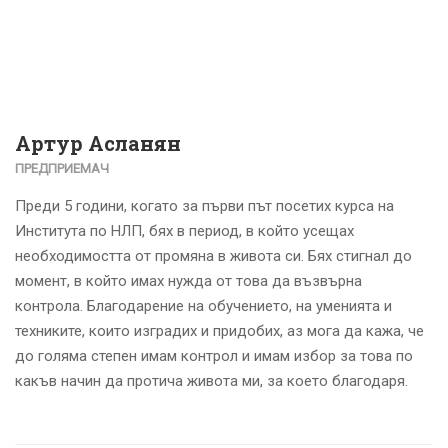
Артур Асланян
ПРЕДПРИЕМАЧ
Преди 5 години, когато за първи път посетих курса на
Института по НЛП, бях в период, в който усещах
необходимостта от промяна в живота си. Бях стигнал до
момент, в който имах нужда от това да възвърна
контрола. Благодарение на обучението, на уменията и
техниките, които изградих и придобих, аз мога да кажа, че
до голяма степен имам контрол и имам избор за това по
какъв начин да протича живота ми, за което благодаря.