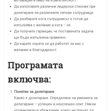
мотивация и ниво на компетентност.
Да използвате различни лидерски стилове при
делегиране на различните типове сътрудници.
Да разбирате кога сътрудникът е готов да
изпълнява с желание и кога – не.
Да получите гаранции, че поставената задача
ще бъде изпълнена правилно.
Да карате хората си да работят за вас с
желание и благодарност.
Програмата
включва:
Понятие за делегиране
Какво е делегиране. Определяне на уменията за
делегиране – успешен и неуспешен опит. Някои
ограничаващи убеждения, които ни пречат да