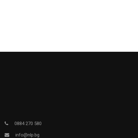
0884 270 580
info@nlp.bg