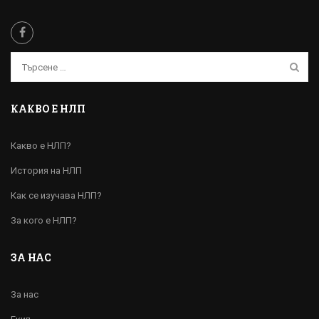
КАКВО Е НЛП
Какво е НЛП?
История на НЛП
Как се изучава НЛП?
За кого е НЛП?
ЗА НАС
За нас