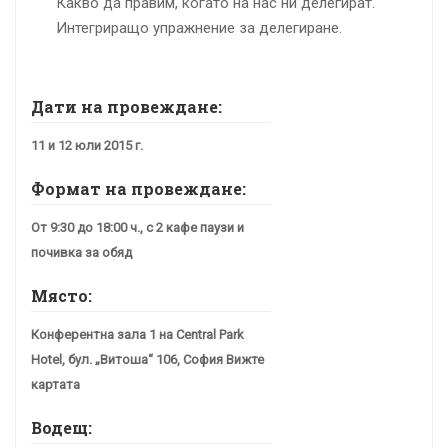
Какво да правим, когато на нас ни делегират.
Интегриращо упражнение за делегиране.
Дати на провеждане:
11 и 12 юли 2015 г.
Формат на провеждане:
От 9:30 до 18:00 ч., с 2 кафе паузи и
почивка за обяд
Място:
Конферентна зала 1 на Central Park
Hotel, бул. „Витоша“ 106, София Вижте
картата
Водещ: