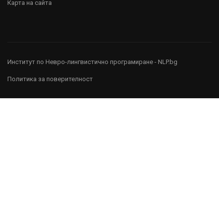
Карта на сайта
Институт по Невро-лингвистично програмиране - NLP.bg
Политика за поверителност
567 €
ЗАЯВЯВАМ УЧАСТИЕ
Абонирай се,
за да получаваш новини, интересно съдържание и
специални предложения от нас.
[mc4wp_form id="3383"]