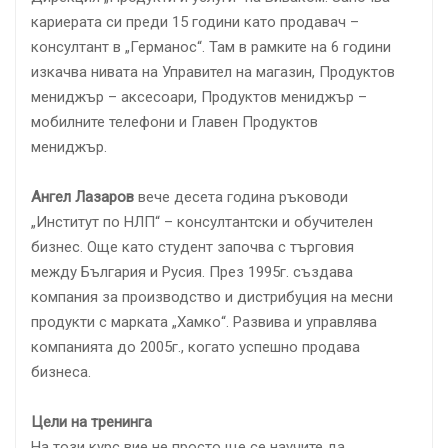
кариерата си преди 15 години като продавач –
консултант в „Германос“. Там в рамките на 6 години
изкачва нивата на Управител на магазин, Продуктов
мениджър – аксесоари, Продуктов мениджър –
мобилните телефони и Главен Продуктов
мениджър.
Ангел Лазаров
вече десета година ръководи
„Институт по НЛП“ – консултантски и обучителен
бизнес. Още като студент започва с търговия
между България и Русия. През 1995г. създава
компания за производство и дистрибуция на месни
продукти с марката „Хамко“. Развива и управлява
компанията до 2005г., когато успешно продава
бизнеса.
Цели на тренинга
На този курс вие не просто ще се научите да