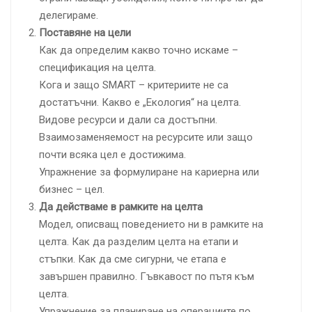
делегираме.
Поставяне на цели
Как да определим какво точно искаме –
спецификация на целта.
Кога и защо SMART – критериите не са
достатъчни. Какво е „Екология“ на целта.
Видове ресурси и дали са достъпни.
Взаимозаменяемост на ресурсите или защо
почти всяка цел е достижима.
Упражнение за формулиране на кариерна или
бизнес – цел.
Да действаме в рамките на целта
Модел, описващ поведението ни в рамките на
целта. Как да разделим целта на етапи и
стъпки. Как да сме сигурни, че етапа е
завършен правилно. Гъвкавост по пътя към
целта.
Упражнение за планиране на операциите по