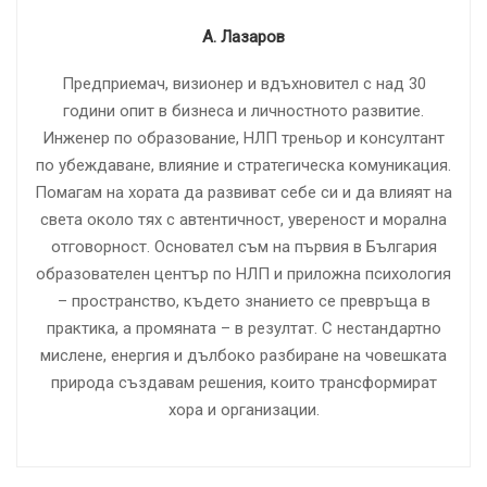
А. Лазаров
Предприемач, визионер и вдъхновител с над 30
години опит в бизнеса и личностното развитие.
Инженер по образование, НЛП треньор и консултант
по убеждаване, влияние и стратегическа комуникация.
Помагам на хората да развиват себе си и да влияят на
света около тях с автентичност, увереност и морална
отговорност. Основател съм на първия в България
образователен център по НЛП и приложна психология
– пространство, където знанието се превръща в
практика, а промяната – в резултат. С нестандартно
мислене, енергия и дълбоко разбиране на човешката
природа създавам решения, които трансформират
хора и организации.