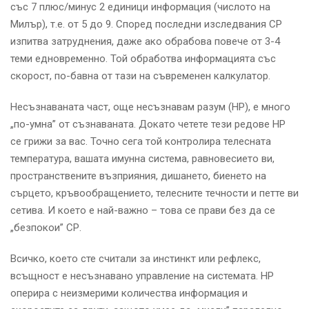
със 7 плюс/минус 2 единици информация (числото на
Милър), т.е. от 5 до 9. Според последни изследвания СР
изпитва затруднения, даже ако обрабова повече от 3-4
теми едновременно. Той обработва информацията със
скорост, по-бавна от тази на съвременен калкулатор.
Несъзнаваната част, още несъзнавам разум (НР), е много
„по-умна” от съзнаваната. Докато четете тези редове НР
се грижи за вас. Точно сега той контролира телесната
температура, вашата имунна система, равновесието ви,
пространствените възприяния, дишането, биенето на
сърцето, кръвообращението, телесните течности и петте ви
сетива. И което е най-важно – това се прави без да се
„безпокои” СР.
Всичко, което сте считали за инстинкт или рефлекс,
всъщност е несъзнавано управление на системата. НР
оперира с неизмерими количества информация и