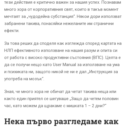
тези действия е критично важен за нашия успех. Познавам
много хора от корпоративния свят, които в такъв момент
мечтаят за „чудодейна субстанция“. Някои дори използват
забранени такива, понасяйки нежеланите им странични
ефекти.
За това реших да споделя как изглежда според картата на
НЛП ефективното използване на нашия разум и опита си
от работа с високо продуктивни състояния (ВПС). Целта е
да се получи нещо като User Manual за използване на ума
и психиката ни, защото никой не ни е дал „Инструкция за
употреба на мозък“.
Зная, че много хора не обичат да четат такива неща или
както един приятел се шегуваше „Защо да четем половин
час, като можем да щракаме с мишката 1 – 2 дни?“
Нека първо разгледаме как