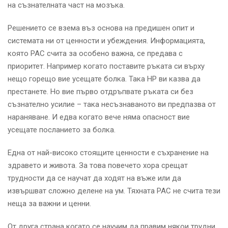
на съзнателната част на мозъка.
Решението се взема въз основа на предишен опит и
системата ни от ценности и убеждения. Информацията,
която РАС счита за особено важна, се предава с
приоритет. Например когато поставите ръката си върху
нещо горещо вие усещате болка. Така НР ви казва да
престанете. Но вие първо отдръпвате ръката си без
съзнателно усилие – така несъзнаваното ви предпазва от
нараняване. И едва когато вече няма опасност вие
усещате посланието за болка.
Една от най-високо стоящите ценности е съхранение на
здравето и живота. За това повечето хора срещат
трудности да се научат да ходят на въже или да
извършват сложно делене на ум. Тяхната РАС не счита тези
неща за важни и ценни.
От друга страна когато се научим да правим някои трудни