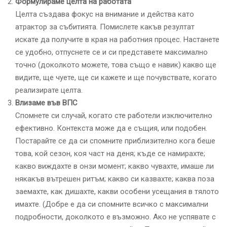
Формулираме целта на работата
Целта създава фокус на внимание и действа като
атрактор за събитията. Помислете какъв резултат
искате да получите в края на работния процес. Настанете
се удобно, отпуснете се и си представете максимално
точно (доколкото можете, това също е навик) какво ще
видите, ще чуете, ще си кажете и ще почувствате, когато
реализирате целта.
Влизаме във ВПС
Спомнете си случай, когато сте работели изключително
ефективно. Контекста може да е същия, или подобен.
Постарайте се да си спомните приблизително кога беше
това, кой сезон, коя част на деня; къде се намирахте;
какво виждахте в онзи момент; какво чувахте, имаше ли
някакъв вътрешен ритъм; какво си казвахте; каква поза
заемахте, как дишахте, какви особени усещания в тялото
имахте. (Добре е да си спомните всичко с максимални
подробности, доколкото е възможно. Ако не успявате с