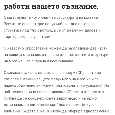
работи нашето съзнание.
Съществуват много книги за структурата на мозъка.
Всички те описват две полукълба и една по-сложна
структура под тях, състояща се от различни дялове и
картографирани участъци.
С известно опростяване можем да разгледаме две части
на нашето съзнание, свързани със съответните структури
на мозъка – съзнавана и несъзнавана.
Съзнаваната част, още съзнаван разум (СР), често се
свързва с доминиращото полукълбо на мозъка и се
нарича „бдително внимание“ или „съзнателно усещане“. На
най-основно ниво ние използваме СР всеки път, когато
трябва да се концентрираме върху нещо и напълно
осъзнаваме своите решения. Това е нашия фокус на
внимание. Бедата е, че СР може да оперира едновременно