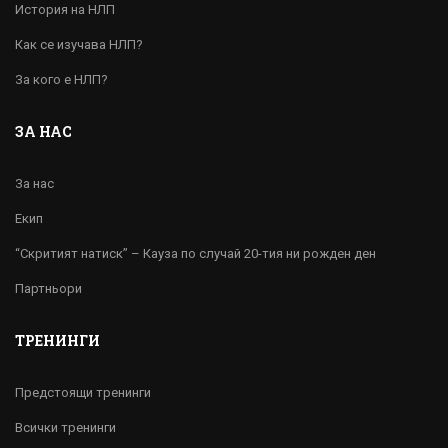
История на НЛП
Как се изучава НЛП?
За кого е НЛП?
ЗА НАС
За нас
Екип
“Скритият натиск” – Кауза по случай 20-тия ни рожден ден
Партньори
ТРЕНИНГИ
Предстоящи тренинги
Всички тренинги