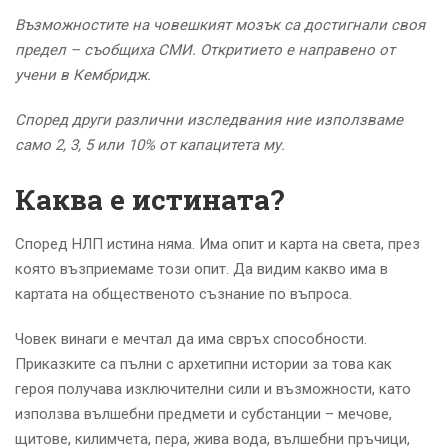
Възможностите на човешкият мозък са достигнали своя
предел – съобщиха СМИ. Откритието е направено от
учени в Кембридж.
Според други различни изследвания ние използваме
само 2, 3, 5 или 10% от капацитета му.
Каква е истината?
Според НЛП истина няма. Има опит и карта на света, през
която възприемаме този опит. Да видим какво има в
картата на общественото съзнание по въпроса.
Човек винаги е мечтал да има свръх способности.
Приказките са пълни с архетипни истории за това как
героя получава изключителни сили и възможности, като
използва вълшебни предмети и субстанции – мечове,
щитове, килимчета, пера, жива вода, вълшебни пръчици,