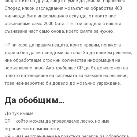
скоростите са други, защото умее да „мисли” паралелно.
Според някои изследвания мозъкът ни обработва 400
милиарда бита информация в секунда, от които ние
осъзнаваме само 2000 бита. Т.е. той споделя с нашата
съзнавана част само онова, което смята за нужно.
НР ни кара да правим нещата, които правим, понякога
дори и без да ни осведоми за това! За да вземем решение,
ние обработваме огромни количества информация на
несъзнавано ниво. Ако трябваше СР да бъде изложен на
цялото натоварване на системата за вземане на решения,
това най-вероятно би довело до мозъчно увреждане.
Да обобщим…
До тук имаме:
СР – който можем да управляваме лесно, но има
ограничени възможности;
НР – има неограничени на практика ресурси за обработка