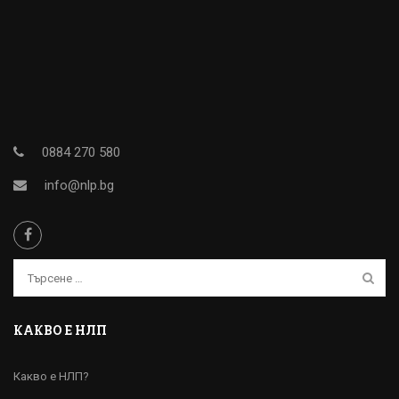
0884 270 580
info@nlp.bg
КАКВО Е НЛП
Какво е НЛП?