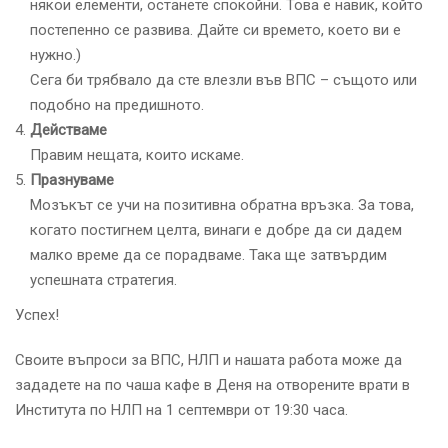
някои елементи, останете спокойни. Това е навик, който
постепенно се развива. Дайте си времето, което ви е
нужно.)
Сега би трябвало да сте влезли във ВПС – същото или
подобно на предишното.
Действаме
Правим нещата, които искаме.
Празнуваме
Мозъкът се учи на позитивна обратна връзка. За това,
когато постигнем целта, винаги е добре да си дадем
малко време да се порадваме. Така ще затвърдим
успешната стратегия.
Успех!
Своите въпроси за ВПС, НЛП и нашата работа може да
зададете на по чаша кафе в Деня на отворените врати в
Института по НЛП на 1 септември от 19:30 часа.