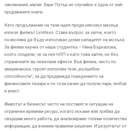
заклинания, магии. Хари Потър не случайно е една от най-
продаваните книги.
Като продължение на тази идея преди няколко месеца
излезе филмът Limitless. Става въпрос за хапче, което
позволява да бъде използван целия капацитет на мозъка.
За филма научих от наша студентка – Нина Бъркалова,
която сподели, че за нея НЛП е като това хапче, но без
страничните му нежелани ефекти. Във филма, чисто по
американски, героят използва тези „вълшебни
способности“, за да предвижда поведението на
финансовите пазари и по този начин да получи пари, любов
и власт.
Животът и бизнесът често ни поставят в ситуации на
ограничен времеви ресурс, когато искаме или трябва да
свършим много работа, да анализираме големи количества
информация, да вземем правилни решения. И резултатът от