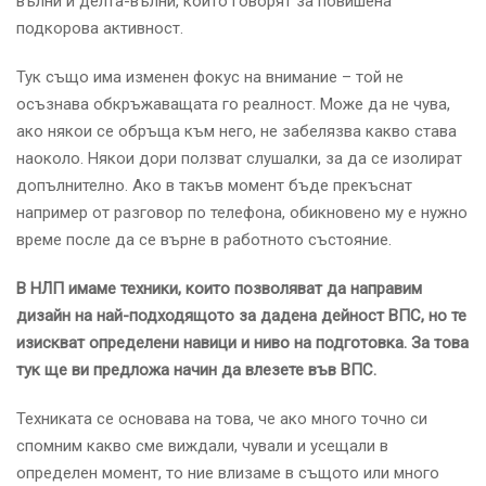
вълни и делта-вълни, които говорят за повишена
подкорова активност.
Тук също има изменен фокус на внимание – той не
осъзнава обкръжаващата го реалност. Може да не чува,
ако някои се обръща към него, не забелязва какво става
наоколо. Някои дори ползват слушалки, за да се изолират
допълнително. Ако в такъв момент бъде прекъснат
например от разговор по телефона, обикновено му е нужно
време после да се върне в работното състояние.
В НЛП имаме техники, които позволяват да направим
дизайн на най-подходящото за дадена дейност ВПС, но те
изискват определени навици и ниво на подготовка. За това
тук ще ви предложа начин да влезете във ВПС.
Техниката се основава на това, че ако много точно си
спомним какво сме виждали, чували и усещали в
определен момент, то ние влизаме в същото или много