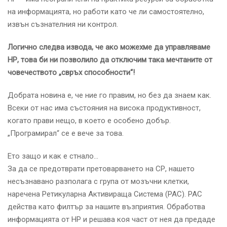
на информацията, но работи като че ли самостоятелно,
извън съзнателния ни контрол.
Логично следва извода, че ако можехме да управляваме
НР, това би ни позволило да отключим така мечтаните от
човечеството „свръх способности“!
Добрата новина е, че ние го правим, но без да знаем как.
Всеки от нас има състояния на висока продуктивност,
когато прави нещо, в което е особено добър.
„Програмирал“ се е вече за това.
Ето защо и как е стнало…
За да се предотврати претоварването на СР, нашето
несъзнавано разполага с група от мозъчни клетки,
наречена Ретикуларна Активираща Система (РАС). РАС
действа като филтър за нашите възприятия. Обработва
информацията от НР и решава коя част от нея да предаде