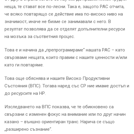
неща, те стават все по-лесни. Така е, защото РАС отчита,
че всяко повтарящо се действие има по-високо ниво на
значимост, иначе не бихме се занимавали с него. В
резултат позволява да се отделят допълнителни ресурси
на мозъка за съответния процес.
Това е и начина да „препрограмираме“ нашата РАС – като
свързваме нещата, които правим с нашите ценности и/или
като ги повтаряме.
Това още обяснява и нашите Високо Продуктивни
Състояния (ВПС). Тогава наред със СР ние имаме достъп и
до ресурсите на НР.
Изследването на ВПС показва, че те обикновено са
свързани с изменен фокус на внимание или по друг начин
казано – външно ориентиран транс. Нарича се също
„разширено съзнание“.