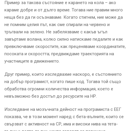
Пример за такова състояние е карането на кола – ако
караме добре и от дълго време. Тогава ние правим много
неща без да ги осъзнаваме. Когато стигнем, ние може да
не помним целия път, как сме спирали на червено и
тръгвали на зелено. Не забелязваме с какъв ъгъл
завъртаме волана, колко силно натискаме педалите и как
превключваме скоростите, как преценяваме координатите,
посоката и скоростта; предвиждаме траекторията на
участниците в движението.
Друг пример, които изследвахме наскоро, е състоянието
на добър програмист, когато пише код. Тогава той също
обработва огромни количества информация, което е
невъзможно без достъп до ресурсите на НР.
Изследване на мозъчната дейност на програмиста с ЕЕГ
показва, че в този момент наред с бета-вълните, които се
свързват с активност на СР, има и високи нива на тета-