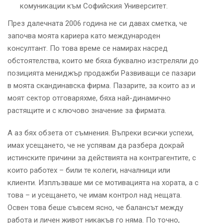
комуникации към Софийския Университет.
През далечната 2006 година не си давах сметка, че
започва моята кариера като международен
консултант. По това време се намирах насред
обстоятелства, които ме бяха буквално изстреляли до
позицията мениджър продажби Развиващи се пазари
в моята скандинавска фирма. Пазарите, за които аз и
моят сектор отговаряхме, бяха най-динамично
растящите и с ключово значение за фирмата.
А аз бях обзета от съмнения. Въпреки всички успехи,
имах усещането, че не успявам да разбера докрай
истинските причини за действията на контрагентите, с
които работех – били те колеги, началници или
клиенти. Изплъзваше ми се мотивацията на хората, а с
това – и усещането, че имам контрол над нещата.
Освен това беше съвсем ясно, че балансът между
работа и личен живот никакъв го няма. По точно,