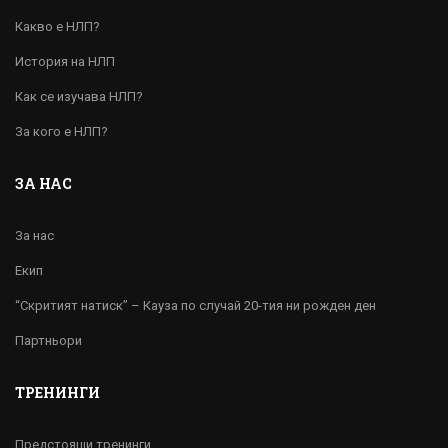
Какво е НЛП?
История на НЛП
Как се изучава НЛП?
За кого е НЛП?
ЗА НАС
За нас
Екип
“Скритият натиск” – Кауза по случай 20-тия ни рожден ден
Партньори
ТРЕНИНГИ
Предстоящи тренинги