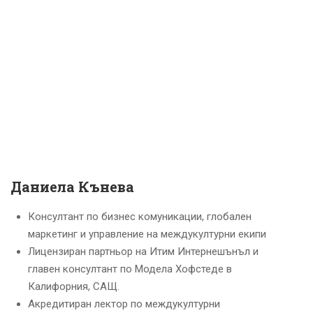
Даниела Кънева
Консултант по бизнес комуникации, глобален
маркетинг и управление на междукултурни екипи
Лицензиран партньор на Итим Интернешънъл и
главен консултант по Модела Хофстеде в
Калифорния, САЩ.
Акредитиран лектор по междукултурни