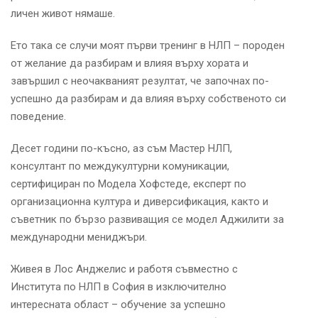
личен живот нямаше.
Ето така се случи моят първи тренинг в НЛП – породен
от желание да разбирам и влияя върху хората и
завършил с неочакваният резултат, че започнах по-
успешно да разбирам и да влияя върху собственото си
поведение.
Десет години по-късно, аз съм Мастер НЛП,
консултант по междукултурни комуникации,
сертифициран по Модела Хофстеде, експерт по
организационна култура и диверсификация, както и
съветник по бързо развиващия се модел Аджилити за
международни мениджъри.
Живея в Лос Анджелис и работя съвместно с
Института по НЛП в София в изключително
интересната област – обучение за успешно