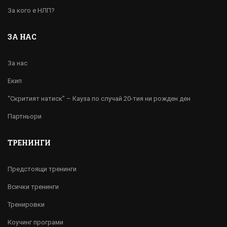
За кого е НЛП?
ЗА НАС
За нас
Екип
“Скритият натиск” – Кауза по случай 20-тия ни рожден ден
Партньори
ТРЕНИНГИ
Предстоящи тренинги
Всички тренинги
Тренировки
Коучинг програми