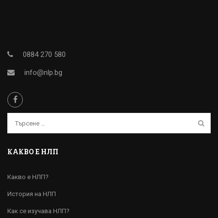
0884 270 580
info@nlp.bg
КАКВО Е НЛП
Какво е НЛП?
История на НЛП
Как се изучава НЛП?