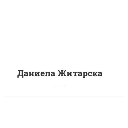
Даниела Житарска