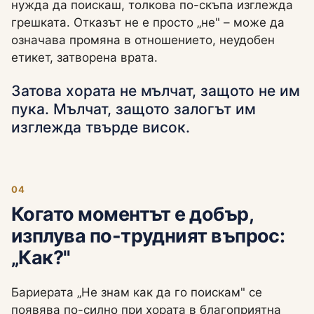
нужда да поискаш, толкова по-скъпа изглежда
грешката. Отказът не е просто „не" – може да
означава промяна в отношението, неудобен
етикет, затворена врата.
Затова хората не мълчат, защото не им
пука. Мълчат, защото залогът им
изглежда твърде висок.
04
Когато моментът е добър,
изплува по-трудният въпрос:
„Как?"
Бариерата „Не знам как да го поискам" се
появява по-силно при хората в благоприятна