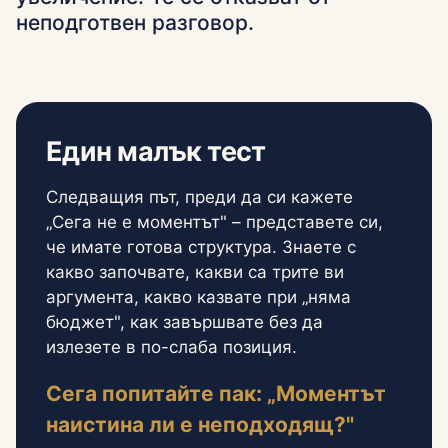
неподготвен разговор.
Един малък тест
Следващия път, преди да си кажете
„Сега не е моментът" – представете си,
че имате готова структура. Знаете с
какво започвате, какви са трите ви
аргумента, какво казвате при „няма
бюджет", как завършвате без да
излезете в по-слаба позиция.
Сега попитайте пак: „Моментът
наистина ли е неподходящ?"